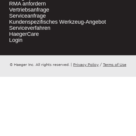
RMA anfordern
Vertriebsanfrage
.
Serviceanfrage
UNTERNEHMENSNAME
*
QUICK LINKS
Kundenspezifisches Werkzeug-Angebot
Serviceverfahren
Products
HaegerCare
Resources
LAND
*
Login
Distributor Locator
Contact Us
ZU WELCHEM ​​THEMA HAT IHRE ANFRAGE?
© Haeger Inc. All rights reserved.
|
Privacy Policy
/
Terms of Use
Tooling Wizard
*
NACHRICHT
*
PennEngineering verpflichtet sich, Ihre
Privatsphäre zu schützen und zu
respektieren. Wir nutzen Ihre
personenbezogenen Daten nur zur