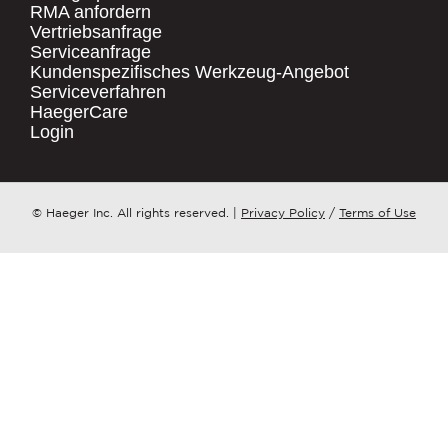
RMA anfordern
Vertriebsanfrage
.
Serviceanfrage
UNTERNEHMENSNAME
*
QUICK LINKS
Kundenspezifisches Werkzeug-Angebot
Serviceverfahren
Products
HaegerCare
Resources
LAND
*
Login
Distributor Locator
Contact Us
ZU WELCHEM ​​THEMA HAT IHRE ANFRAGE?
© Haeger Inc. All rights reserved.
|
Privacy Policy
/
Terms of Use
Tooling Wizard
*
NACHRICHT
*
PennEngineering verpflichtet sich, Ihre
Privatsphäre zu schützen und zu
respektieren. Wir nutzen Ihre
personenbezogenen Daten nur zur