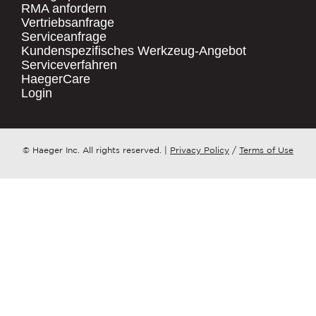
RMA anfordern
Vertriebsanfrage
.
Serviceanfrage
UNTERNEHMENSNAME
*
QUICK LINKS
Kundenspezifisches Werkzeug-Angebot
Serviceverfahren
Products
HaegerCare
Resources
LAND
*
Login
Distributor Locator
Contact Us
ZU WELCHEM ​​THEMA HAT IHRE ANFRAGE?
© Haeger Inc. All rights reserved.
|
Privacy Policy
/
Terms of Use
Tooling Wizard
*
NACHRICHT
*
PennEngineering verpflichtet sich, Ihre
Privatsphäre zu schützen und zu
respektieren. Wir nutzen Ihre
personenbezogenen Daten nur zur