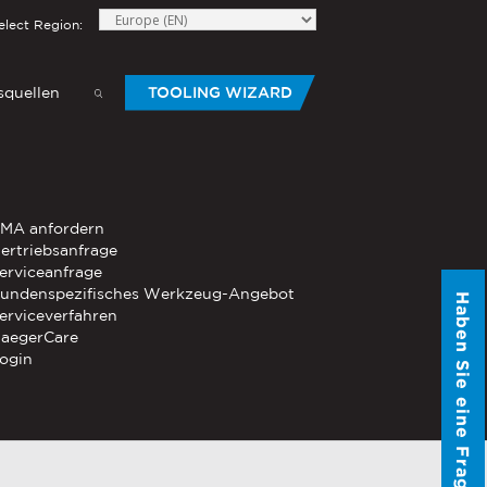
elect Region:
quellen
TOOLING WIZARD
elow to send Haeger a
HANDWERKZEUG
MA anfordern
®
®
-Die
ertriebsanfrage
PEMSERTER
Serie P3
Mobiles
erviceanfrage
pneumatisches Handwerkzeug
undenspezifisches Werkzeug-Angebot
Haben Sie eine Frage?
®
®
erviceverfahren
PEMSERTER
Micro-Mate
Handwerkzeug
aegerCare
ogin