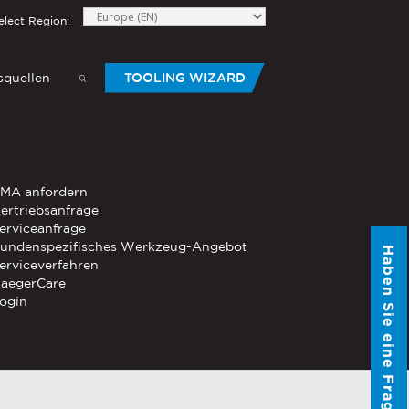
elect Region:
quellen
TOOLING WIZARD
elow to send Haeger a
HANDWERKZEUG
MA anfordern
®
®
-Die
ertriebsanfrage
PEMSERTER
Serie P3
Mobiles
erviceanfrage
pneumatisches Handwerkzeug
undenspezifisches Werkzeug-Angebot
Haben Sie eine Frage?
®
®
erviceverfahren
PEMSERTER
Micro-Mate
Handwerkzeug
aegerCare
ogin