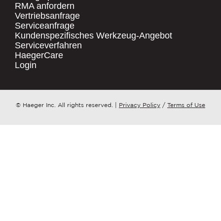
RMA anfordern
Vertriebsanfrage
.
Serviceanfrage
UNTERNEHMENSNAME
*
QUICK LINKS
Kundenspezifisches Werkzeug-Angebot
Serviceverfahren
Products
HaegerCare
Resources
LAND
*
Login
Distributor Locator
Contact Us
ZU WELCHEM ​​THEMA HAT IHRE ANFRAGE?
© Haeger Inc. All rights reserved.
|
Privacy Policy
/
Terms of Use
Tooling Wizard
*
NACHRICHT
*
PennEngineering verpflichtet sich, Ihre
Privatsphäre zu schützen und zu
respektieren. Wir nutzen Ihre
personenbezogenen Daten nur zur