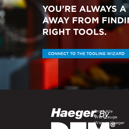
kontaktiert werden 
YOU’RE ALWAYS A
ICH STIMME ZU, A
AWAY FROM FINDI
Sie können diese Ben
unseren Datenschutzve
RIGHT TOOLS.
unserer Datenschutzri
Indem Sie unten auf 
personenbezogenen Dat
CONNECT TO THE TOOLING WIZARD
Produkte
Werkzeuge
Warum Haeger
Karriere