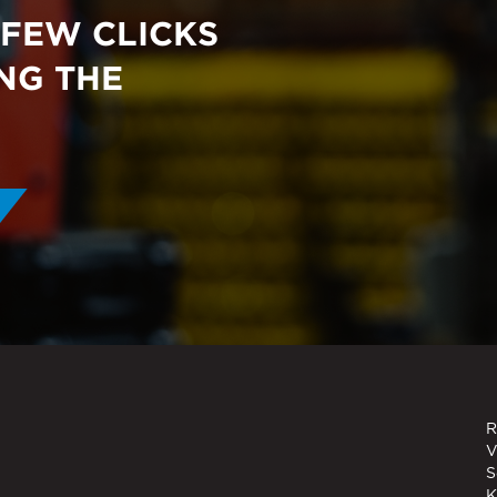
möchten:
Distributor Locator
To
 FEW CLICKS
NDERE BENACHRICHTIGUNGEN VON PENNENGINEERING ZU ERHALTEN.
NG THE
achrichtigungen jederzeit abbestellen. Weitere Informationen z
rfahren und dazu, wie wir Ihre Privatsphäre schützen und respek
chtlinie.
„Einsenden“ klicken, stimmen Sie zu, dass PennEngineering die
en speichert und verarbeitet, um Ihnen die angeforderten Inhal
R
V
S
K