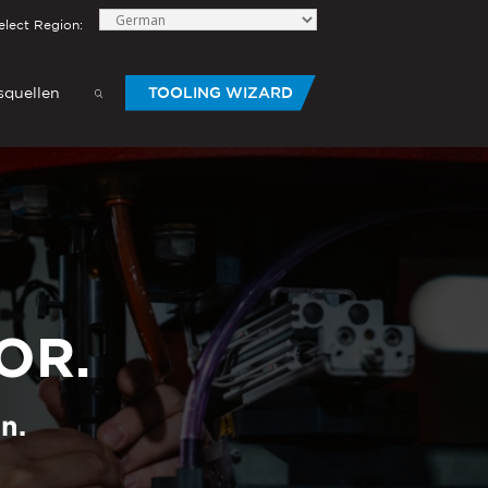
elect Region:
quellen
TOOLING WIZARD
HANDWERKZEUG
®
®
-Die
PEMSERTER
Serie P3
Mobiles
pneumatisches Handwerkzeug
®
®
PEMSERTER
Micro-Mate
Handwerkzeug
OR.
elow to send Haeger a
n.