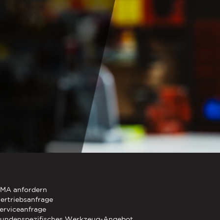
oling Wizard
um Abbestellen, zu
tieren, finden Sie in
 oben angegebenen
te bereitzustellen.
MA anfordern
ertriebsanfrage
erviceanfrage
undenspezifisches Werkzeug-Angebot