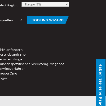
elect Region:
quellen
TOOLING WIZARD
elow to send Haeger a
HANDWERKZEUG
MA anfordern
®
®
-Die
ertriebsanfrage
PEMSERTER
Serie P3
Mobiles
erviceanfrage
pneumatisches Handwerkzeug
undenspezifisches Werkzeug-Angebot
Haben Sie eine Frage?
®
®
erviceverfahren
PEMSERTER
Micro-Mate
Handwerkzeug
aegerCare
ogin