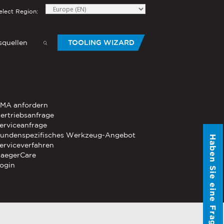
elect Region:
quellen
TOOLING WIZARD
elow to send Haeger a
HANDWERKZEUG
MA anfordern
®
®
-Die
ertriebsanfrage
PEMSERTER
Serie P3
Mobiles
erviceanfrage
pneumatisches Handwerkzeug
undenspezifisches Werkzeug-Angebot
Haben Sie eine Frage?
®
®
erviceverfahren
PEMSERTER
Micro-Mate
Handwerkzeug
aegerCare
ogin