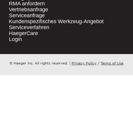
RMA anfordern
Vertriebsanfrage
.
Serviceanfrage
UNTERNEHMENSNAME
*
QUICK LINKS
Kundenspezifisches Werkzeug-Angebot
Serviceverfahren
Products
HaegerCare
Resources
LAND
*
Login
Distributor Locator
Contact Us
ZU WELCHEM ​​THEMA HAT IHRE ANFRAGE?
© Haeger Inc. All rights reserved.
|
Privacy Policy
/
Terms of Use
Tooling Wizard
*
NACHRICHT
*
PennEngineering verpflichtet sich, Ihre
Privatsphäre zu schützen und zu
respektieren. Wir nutzen Ihre
personenbezogenen Daten nur zur