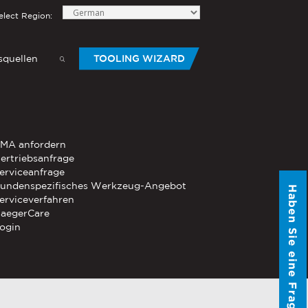
elect Region:
quellen
TOOLING WIZARD
elow to send Haeger a
HANDWERKZEUG
MA anfordern
®
®
-Die
ertriebsanfrage
PEMSERTER
Serie P3
Mobiles
erviceanfrage
pneumatisches Handwerkzeug
undenspezifisches Werkzeug-Angebot
Haben Sie eine Frage?
®
®
erviceverfahren
PEMSERTER
Micro-Mate
Handwerkzeug
aegerCare
ogin