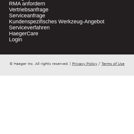
RMA anfordern
Vertriebsanfrage
.
Serviceanfrage
UNTERNEHMENSNAME
*
QUICK LINKS
Kundenspezifisches Werkzeug-Angebot
Serviceverfahren
Products
HaegerCare
Resources
LAND
*
Login
Distributor Locator
Contact Us
ZU WELCHEM ​​THEMA HAT IHRE ANFRAGE?
© Haeger Inc. All rights reserved.
|
Privacy Policy
/
Terms of Use
Tooling Wizard
*
NACHRICHT
*
PennEngineering verpflichtet sich, Ihre
Privatsphäre zu schützen und zu
respektieren. Wir nutzen Ihre
personenbezogenen Daten nur zur