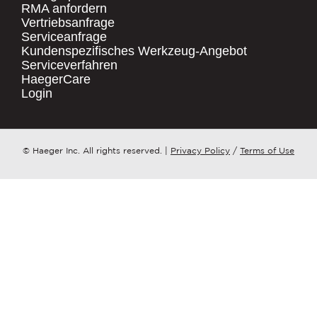
RMA anfordern
Vertriebsanfrage
.
Serviceanfrage
UNTERNEHMENSNAME
*
QUICK LINKS
Kundenspezifisches Werkzeug-Angebot
Serviceverfahren
Products
HaegerCare
Resources
LAND
*
Login
Distributor Locator
Contact Us
ZU WELCHEM ​​THEMA HAT IHRE ANFRAGE?
© Haeger Inc. All rights reserved.
|
Privacy Policy
/
Terms of Use
Tooling Wizard
*
NACHRICHT
*
PennEngineering verpflichtet sich, Ihre
Privatsphäre zu schützen und zu
respektieren. Wir nutzen Ihre
personenbezogenen Daten nur zur