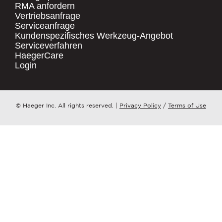
RMA anfordern
Vertriebsanfrage
.
Serviceanfrage
UNTERNEHMENSNAME
*
QUICK LINKS
Kundenspezifisches Werkzeug-Angebot
Serviceverfahren
Products
HaegerCare
Resources
LAND
*
Login
Distributor Locator
Contact Us
ZU WELCHEM ​​THEMA HAT IHRE ANFRAGE?
© Haeger Inc. All rights reserved.
|
Privacy Policy
/
Terms of Use
Tooling Wizard
*
NACHRICHT
*
PennEngineering verpflichtet sich, Ihre
Privatsphäre zu schützen und zu
respektieren. Wir nutzen Ihre
personenbezogenen Daten nur zur