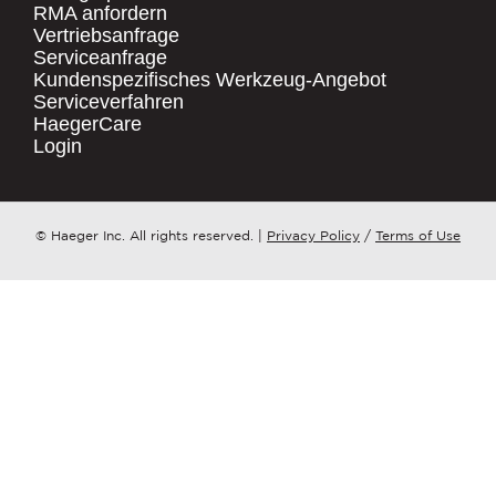
RMA anfordern
Vertriebsanfrage
.
Serviceanfrage
UNTERNEHMENSNAME
*
QUICK LINKS
Kundenspezifisches Werkzeug-Angebot
Serviceverfahren
Products
HaegerCare
Resources
LAND
*
Login
Distributor Locator
Contact Us
ZU WELCHEM ​​THEMA HAT IHRE ANFRAGE?
© Haeger Inc. All rights reserved.
|
Privacy Policy
/
Terms of Use
Tooling Wizard
*
NACHRICHT
*
PennEngineering verpflichtet sich, Ihre
Privatsphäre zu schützen und zu
respektieren. Wir nutzen Ihre
personenbezogenen Daten nur zur