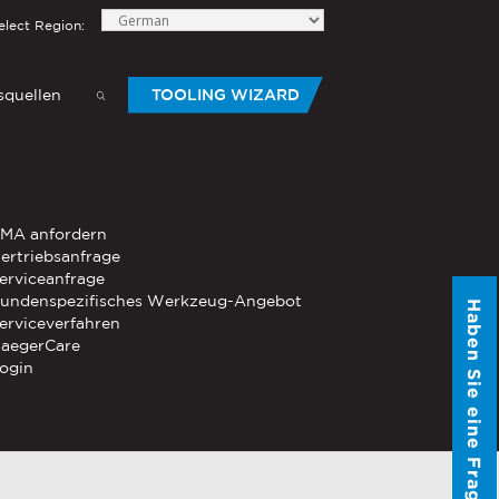
elect Region:
quellen
TOOLING WIZARD
elow to send Haeger a
HANDWERKZEUG
MA anfordern
®
®
-Die
ertriebsanfrage
PEMSERTER
Serie P3
Mobiles
erviceanfrage
pneumatisches Handwerkzeug
undenspezifisches Werkzeug-Angebot
Haben Sie eine Frage?
®
®
erviceverfahren
PEMSERTER
Micro-Mate
Handwerkzeug
aegerCare
ogin