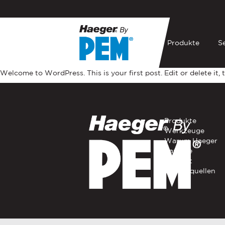
Produkte
S
If you have a question, com
Welcome to WordPress. This is your first post. Edit or delete it, 
representative in your regi
MASCHINEN
VORNAME
*
824™ OneTouc
Produkte
Werkzeuge
E-MAIL
*
824™ One Touc
Warum Haeger
Karriere
824™ eDrive™
Kontakt
UNTERNEHMENSNAME
*
Bezugsquellen
824™ Window
824™ MSP 5e
LAND
*
618™ Base