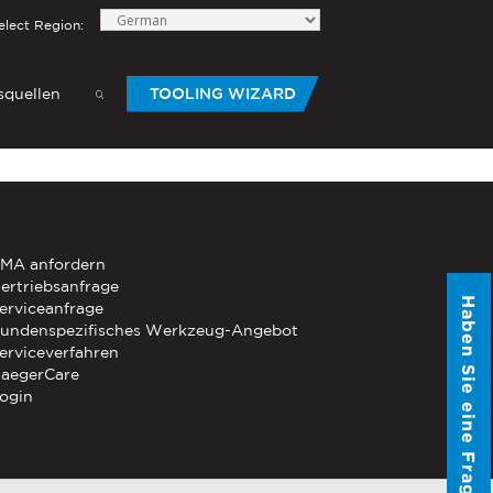
elect Region:
quellen
TOOLING WIZARD
elow to send Haeger a
HANDWERKZEUG
®
®
-Die
PEMSERTER
Serie P3
Mobiles
MA anfordern
pneumatisches Handwerkzeug
ertriebsanfrage
Haben Sie eine Frage?
erviceanfrage
®
®
PEMSERTER
Micro-Mate
Handwerkzeug
undenspezifisches Werkzeug-Angebot
erviceverfahren
aegerCare
ogin