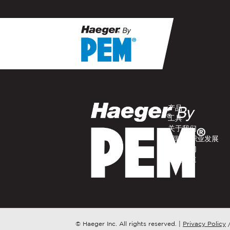
If you have a question, com
representative in your regi
产品​
名字
*
工具​
关于我们​
招聘 / 职业发展​
电子邮件
*
联系我们​
购买渠道​
公司名称
*
请问您更想了解哪个方面？
© Haeger Inc. All rights reserved.
|
Privacy Policy